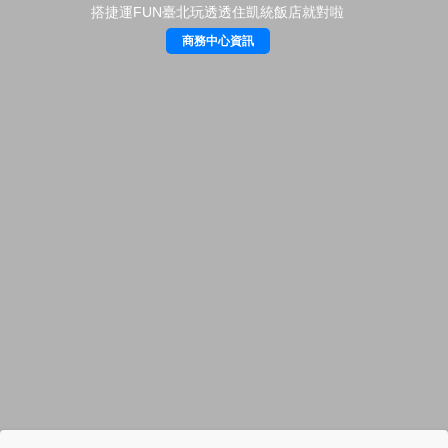
搭捷運FUN臺北玩透透住凱統飯店就對啦
商務中心資訊